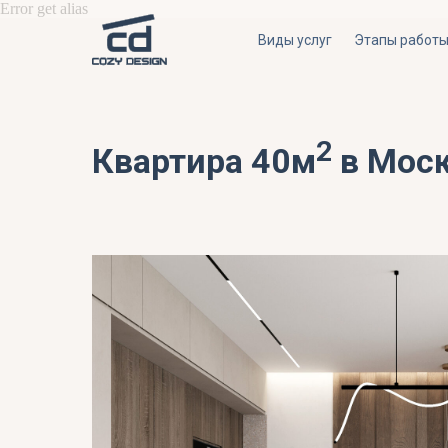
Error get alias
Виды услуг
Этапы работ
2
Квартира 40м
в Мос