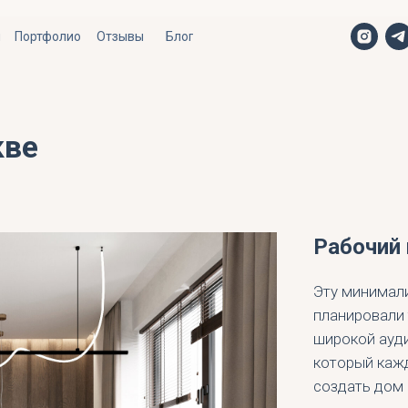
ы
Портфолио
Отзывы
Блог
кве
Рабочий 
Эту минимал
планировали 
широкой ауди
который каж
создать дом