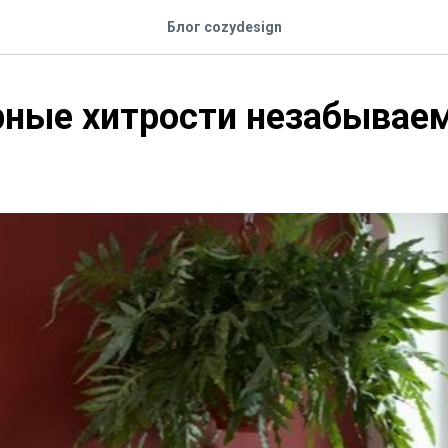
Блог cozydesign
рные хитрости незабывае