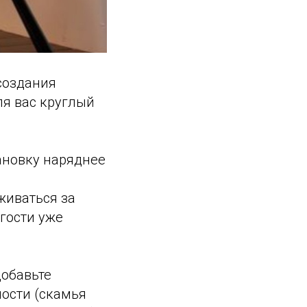
создания
ля вас круглый
ановку наряднее
иживаться за
 гости уже
добавьте
ности (скамья