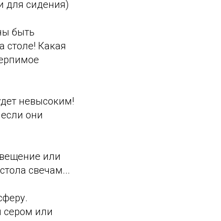
и для сидения)
ны быть
а столе! Какая
терпимое
удет невысоким!
 если они
свещение или
стола свечам...
сферу.
м сером или