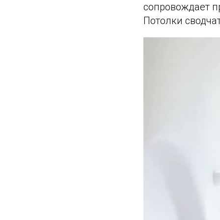
сопровождает пр
Потолки сводча