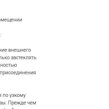
помещении
.
ние внешнего
лько застеклять
нностью
 присоединения
я по узкому
 вы. Прежде чем