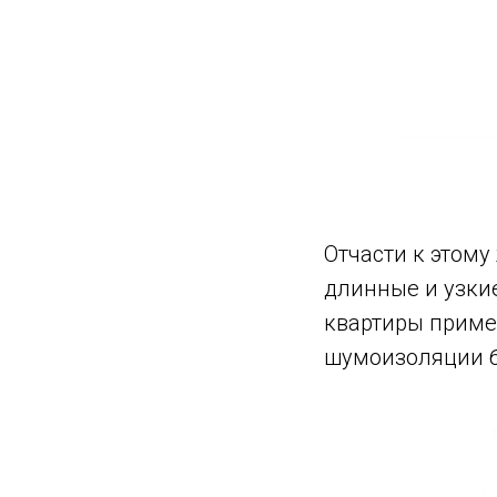
⠀
О
тчасти к этом
длинные и узки
квартиры пример
шумоизоляции бл