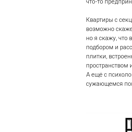
что-то предпри
⠀
Ква
ртиры с сек
возможно скажет
но я скажу, что
подбором и рас
плитки, встрое
пространством и
А ещё с психоло
сужающемся по