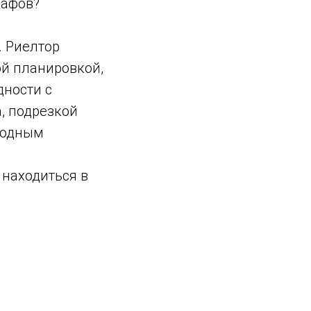
кафов?
. Риелтор
ой планировкой,
дности с
, подрезкой
годным
 находиться в