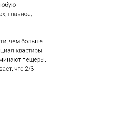
любую
х, главное,
сти, чем больше
нциал квартиры.
оминают пещеры,
ает, что 2/3