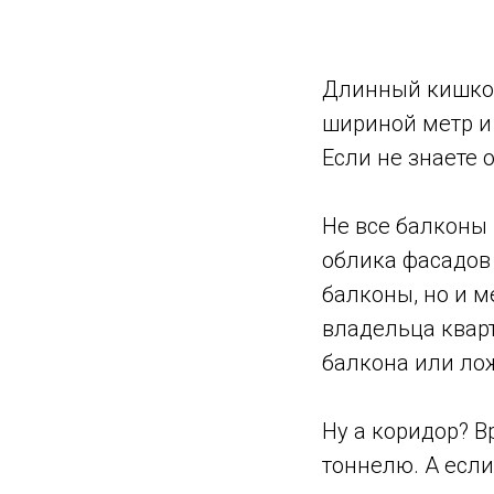
Длинный кишко
шириной метр и 
Е
сли не знаете о
Не все балконы
облика фасадов 
балконы, но и м
владельца квар
балкона или ло
⠀
Ну а коридор? В
тоннелю. А если