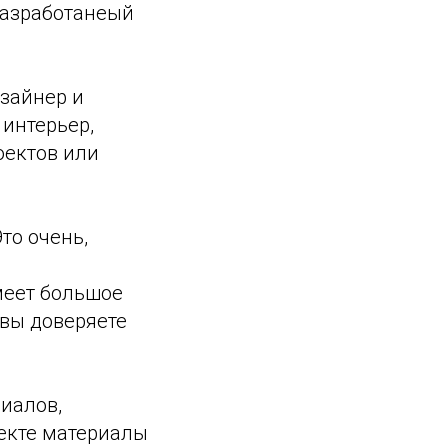
разработанеый
изайнер и
 интерьер,
оектов или
то очень,
имеет большое
 вы доверяете
иалов,
оекте материалы