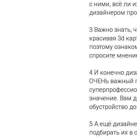
с ними, всё ли 
дизайнером про
3 Важно знать, 
красивая 3d ка
поэтому ознако
спросите мнение
4 И конечно диз
ОЧЕНЬ важный пу
суперпрофессион
значение. Вам 
обустройство до
5 А ещё дизайн
подбирать их в 