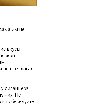
сама им не
кие вкусы
рческой
им
и не предлагал
 у дизайнера
з них. Не
 и побеседуйте